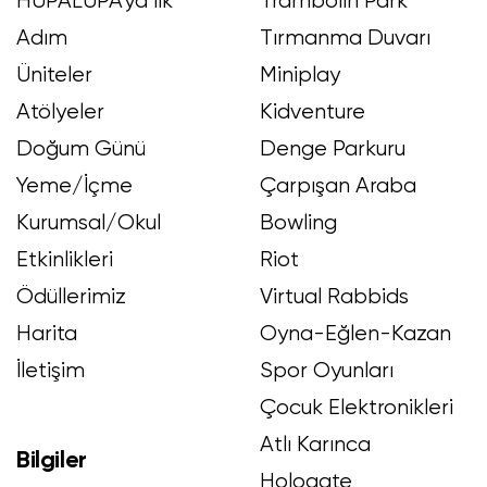
HUPALUPA'ya İlk
Trambolin Park
Adım
Tırmanma Duvarı
Üniteler
Miniplay
Atölyeler
Kidventure
Doğum Günü
Denge Parkuru
Yeme/İçme
Çarpışan Araba
Kurumsal/Okul
Bowling
Etkinlikleri
Riot
Ödüllerimiz
Virtual Rabbids
Harita
Oyna-Eğlen-Kazan
İletişim
Spor Oyunları
Çocuk Elektronikleri
Atlı Karınca
Bilgiler
Hologate